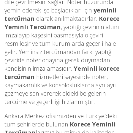
dile çevrilmesini sağlar. Noter huzurunda
yemin ederek işe başladıkları için
yeminli
tercüman
olarak anılmaktadırlar.
Korece
Yeminli Tercüman
, yaptığı çevirinin altını
imzalayıp kaşesini basmasıyla o çeviri
resmileşir ve tüm kurumlarda geçerli hale
gelir. Yeminsiz tercümandan farkı yaptığı
çeviride noter onayına gerek duymadan
kendisinin imzalamasıdır.
Yeminli korece
tercüman
hizmetleri sayesinde noter,
kaymakamlık ve konsolosluklarda ayrı ayrı
gezmeye son vererek eldeki belgelerin
tercüme ve geçerliliği hızlanmıştır.
Ankara Merkez ofisimizden ve Türkiye'deki
tüm şehirlerde bulunan
Korece Yeminli
Tercüman
larımız bu minvalde kaliteden