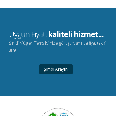
Uygun Fiyat,
kaliteli hizmet...
Şimdi Müşteri Temsilcimizle görüşün, anında fiyat teklifi
alın!
Şimdi Arayın!