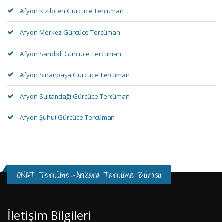
Afyon Kızılören Gürcüce Tercüman
Afyon Merkez Gürcüce Tercüman
Afyon Sandıklı Gürcüce Tercüman
Afyon Sinanpaşa Gürcüce Tercüman
Afyon Sultandağı Gürcüce Tercüman
Afyon Şuhut Gürcüce Tercüman
ONAT Tercüme
-
Ankara Tercüme Bürosu
İletişim Bilgileri