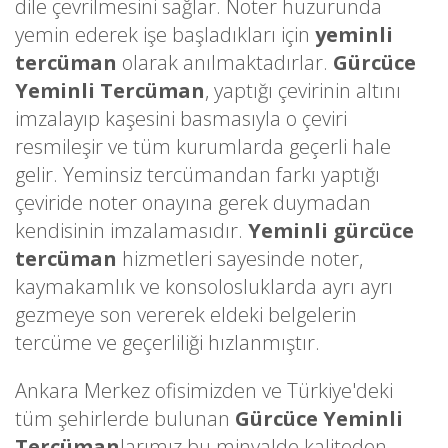
dile çevrilmesini sağlar. Noter huzurunda
yemin ederek işe başladıkları için
yeminli
tercüman
olarak anılmaktadırlar.
Gürcüce
Yeminli Tercüman
, yaptığı çevirinin altını
imzalayıp kaşesini basmasıyla o çeviri
resmileşir ve tüm kurumlarda geçerli hale
gelir. Yeminsiz tercümandan farkı yaptığı
çeviride noter onayına gerek duymadan
kendisinin imzalamasıdır.
Yeminli gürcüce
tercüman
hizmetleri sayesinde noter,
kaymakamlık ve konsolosluklarda ayrı ayrı
gezmeye son vererek eldeki belgelerin
tercüme ve geçerliliği hızlanmıştır.
Ankara Merkez ofisimizden ve Türkiye'deki
tüm şehirlerde bulunan
Gürcüce Yeminli
Tercüman
larımız bu minvalde kaliteden