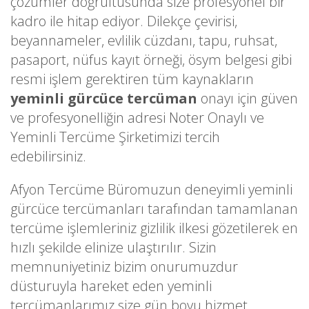
çözümler doğrultusunda size profesyonel bir
kadro ile hitap ediyor. Dilekçe çevirisi,
beyannameler, evlilik cüzdanı, tapu, ruhsat,
pasaport, nüfus kayıt örneği, ösym belgesi gibi
resmi işlem gerektiren tüm kaynakların
yeminli gürcüce tercüman
onayı için güven
ve profesyonelliğin adresi Noter Onaylı ve
Yeminli Tercüme Şirketimizi tercih
edebilirsiniz.
Afyon Tercüme Büromuzun deneyimli yeminli
gürcüce tercümanları tarafından tamamlanan
tercüme işlemleriniz gizlilik ilkesi gözetilerek en
hızlı şekilde elinize ulaştırılır. Sizin
memnuniyetiniz bizim onurumuzdur
düsturuyla hareket eden yeminli
tercümanlarımız size gün boyu hizmet