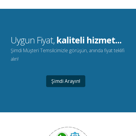
Uygun Fiyat,
kaliteli hizmet...
Şimdi Müşteri Temsilcimizle görüşün, anında fiyat teklifi
alın!
Şimdi Arayın!