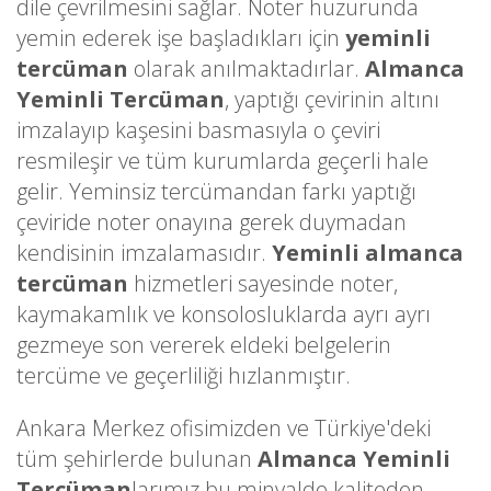
dile çevrilmesini sağlar. Noter huzurunda
yemin ederek işe başladıkları için
yeminli
tercüman
olarak anılmaktadırlar.
Almanca
Yeminli Tercüman
, yaptığı çevirinin altını
imzalayıp kaşesini basmasıyla o çeviri
resmileşir ve tüm kurumlarda geçerli hale
gelir. Yeminsiz tercümandan farkı yaptığı
çeviride noter onayına gerek duymadan
kendisinin imzalamasıdır.
Yeminli almanca
tercüman
hizmetleri sayesinde noter,
kaymakamlık ve konsolosluklarda ayrı ayrı
gezmeye son vererek eldeki belgelerin
tercüme ve geçerliliği hızlanmıştır.
Ankara Merkez ofisimizden ve Türkiye'deki
tüm şehirlerde bulunan
Almanca Yeminli
Tercüman
larımız bu minvalde kaliteden