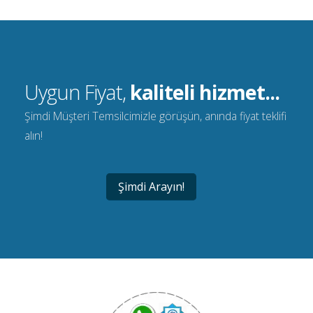
Uygun Fiyat,
kaliteli hizmet...
Şimdi Müşteri Temsilcimizle görüşün, anında fiyat teklifi
alın!
Şimdi Arayın!