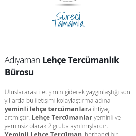
Süreci
Tamamla.
Adıyaman
Lehçe Tercümanlık
Bürosu
Uluslararası iletişimin giderek yaygınlaştığı son
yıllarda bu iletişimi kolaylaştırma adına
yeminli lehçe tercümanlar
a ihtiyaç
artmıştır.
Lehçe Tercümanlar
yeminli ve
yeminsiz olarak 2 gruba ayrılmışlardır.
Yeminli Lehçe Tercüman
, herhangi bir