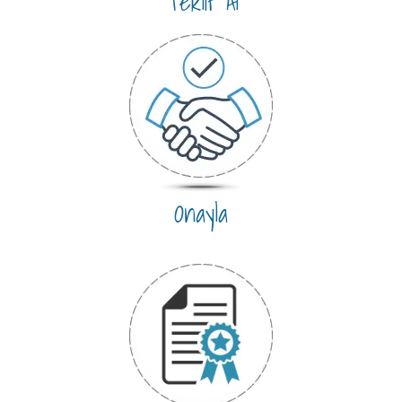
Teklif Al
Onayla