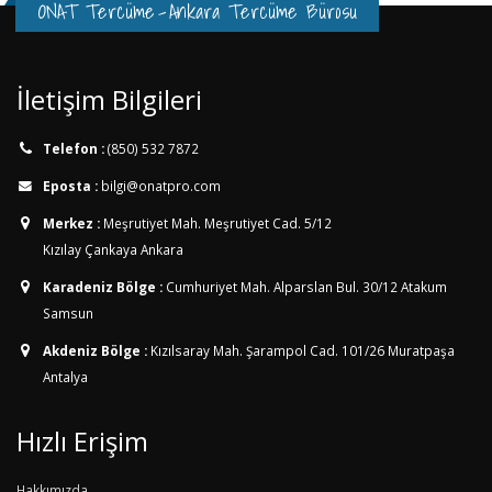
ONAT Tercüme
-
Ankara Tercüme Bürosu
İletişim Bilgileri
Telefon :
(850) 532 7872
Eposta :
bilgi@onatpro.com
Merkez :
Meşrutiyet Mah. Meşrutiyet Cad. 5/12
Kızılay Çankaya Ankara
Karadeniz Bölge :
Cumhuriyet Mah. Alparslan Bul. 30/12
Atakum
Samsun
Akdeniz Bölge :
Kızılsaray Mah. Şarampol Cad. 101/26
Muratpaşa
Antalya
Hızlı Erişim
Hakkımızda