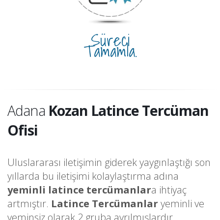
Süreci
Tamamla.
Adana
Kozan Latince Tercüman
Ofisi
Uluslararası iletişimin giderek yaygınlaştığı son
yıllarda bu iletişimi kolaylaştırma adına
yeminli latince tercümanlar
a ihtiyaç
artmıştır.
Latince Tercümanlar
yeminli ve
yeminsiz olarak 2 gruba ayrılmışlardır.