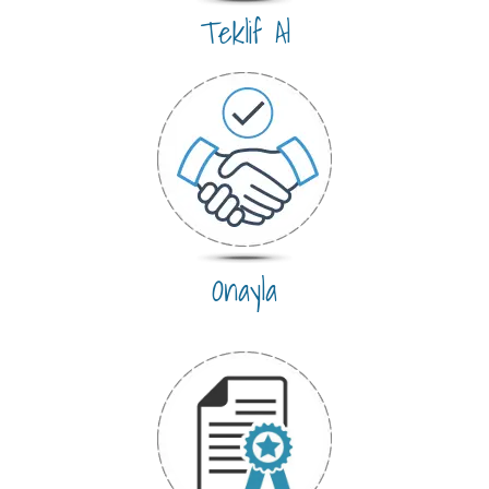
Teklif Al
Onayla