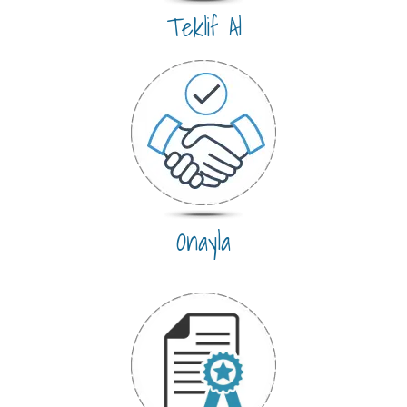
Teklif Al
Onayla