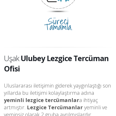
Süreci
Tamamla.
Uşak
Ulubey Lezgice Tercüman
Ofisi
Uluslararası iletişimin giderek yaygınlaştığı son
yıllarda bu iletişimi kolaylaştırma adına
yeminli lezgice tercümanlar
a ihtiyaç
artmıştır.
Lezgice Tercümanlar
yeminli ve
yeminsiz olarak 2 gruba ayrılmışlardır.