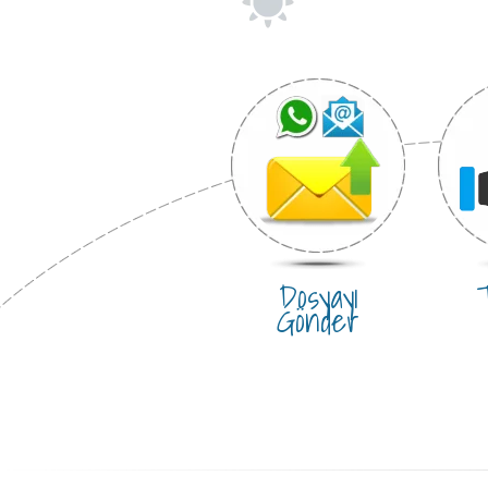
Dosyayı
T
Gönder