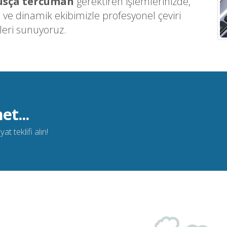
usça tercüman
gerektiren işlemlerinizde,
e dinamik ekibimizle profesyonel çeviri
leri sunuyoruz.
et...
t teklifi alın!