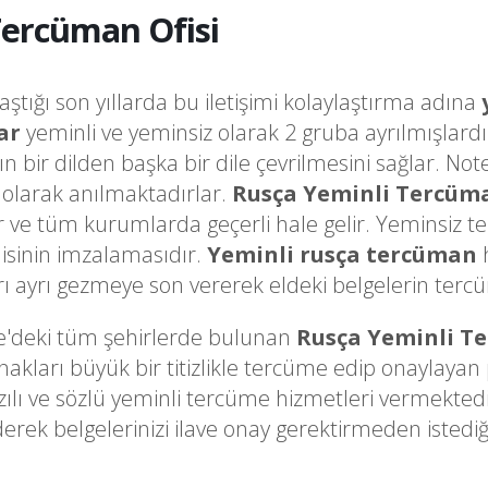
Tercüman Ofisi
laştığı son yıllarda bu iletişimi kolaylaştırma adına
ar
yeminli ve yeminsiz olarak 2 gruba ayrılmışlardı
ğın bir dilden başka bir dile çevrilmesini sağlar. 
olarak anılmaktadırlar.
Rusça Yeminli Tercüm
ir ve tüm kurumlarda geçerli hale gelir. Yeminsiz t
sinin imzalamasıdır.
Yeminli rusça tercüman
h
ayrı gezmeye son vererek eldeki belgelerin tercüme
e'deki tüm şehirlerde bulunan
Rusça Yeminli T
arı büyük bir titizlikle tercüme edip onaylayan pr
zılı ve sözlü yeminli tercüme hizmetleri vermekted
derek belgelerinizi ilave onay gerektirmeden iste