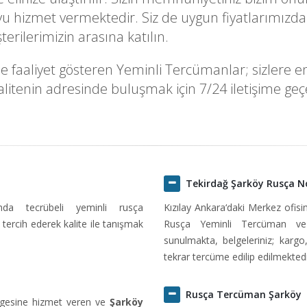
u hizmet vermektedir. Siz de uygun fiyatlarımızdan
rilerimizin arasına katılın.
faaliyet gösteren Yeminli Tercümanlar; sizlere en u
itenin adresinde buluşmak için 7/24 iletişime geçeb
Tekirdağ Şarköy Rusça N
ında tecrübeli yeminli rusça
Kızılay Ankara‘daki Merkez ofis
tercih ederek kalite ile tanışmak
Rusça Yeminli Tercüman ve
sunulmakta, belgeleriniz; kargo
tekrar tercüme edilip edilmektedi
Rusça Tercüman Şarköy
lgesine hizmet veren ve
Şarköy