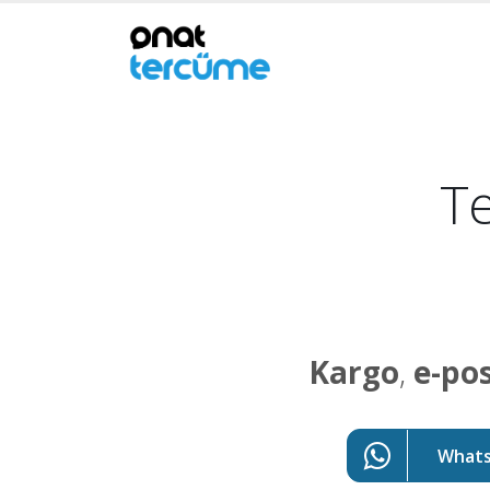
Te
Kargo
,
e-po
WhatsA