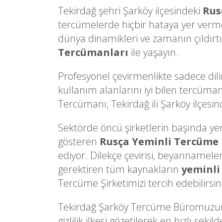
Tekirdağ şehri Şarköy ilçesindeki
Rus
tercümelerde hiçbir hataya yer verm
dünya dinamikleri ve zamanın çıldırtı
Tercümanları
ile yaşayın.
Profesyonel çevirmenlikte sadece dili
kullanım alanlarını iyi bilen tercüman
Tercümanı, Tekirdağ ili Şarköy ilçesind
Sektörde öncü şirketlerin başında yer a
gösteren
Rusça Yeminli Tercüme
ediyor. Dilekçe çevirisi, beyannameler
gerektiren tüm kaynakların
yeminli
Tercüme Şirketimizi tercih edebilirsin
Tekirdağ Şarköy Tercüme Büromuzun 
gizlilik ilkesi gözetilerek en hızlı ş