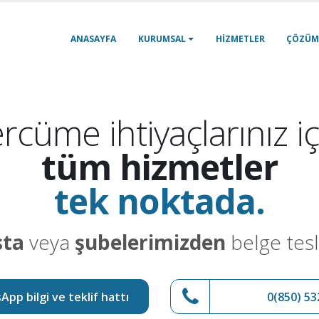
ANASAYFA
KURUMSAL
HIZMETLER
ÇÖZÜM
rcüme ihtiyaçlarınız iç
tüm hizmetler
tek noktada.
sta
veya
şubelerimizden
belge tesl
pp bilgi ve teklif hattı
0(850) 53