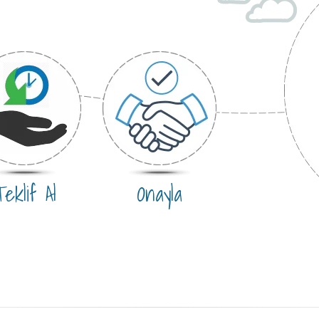
eklif Al
Onayla