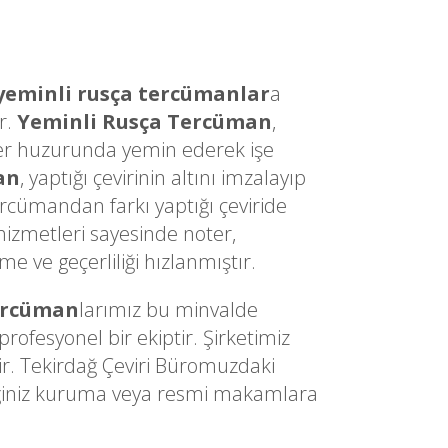
yeminli rusça tercümanlar
a
r.
Yeminli Rusça Tercüman
,
Noter huzurunda yemin ederek işe
an
, yaptığı çevirinin altını imzalayıp
ercümandan farkı yaptığı çeviride
izmetleri sayesinde noter,
 ve geçerliliği hızlanmıştır.
ercüman
larımız bu minvalde
ofesyonel bir ekiptir. Şirketimiz
ir. Tekirdağ Çeviri Büromuzdaki
diğiniz kuruma veya resmi makamlara