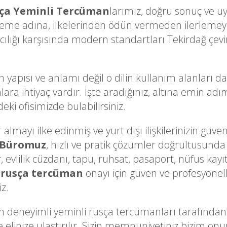
ça Yeminli Tercüman
larımız, doğru sonuç ve uy
eme adına, ilkelerinden ödün vermeden ilerlemey
cılığı karşısında modern standartları Tekirdağ çevir
n yapısı ve anlamı değil o dilin kullanım alanları d
lara ihtiyaç vardır. İşte aradığınız, altına emin ad
eki ofisimizde bulabilirsiniz.
lmayı ilke edinmiş ve yurt dışı ilişkilerinizin güveni
 Büromuz
, hızlı ve pratik çözümler doğrultusunda 
, evlilik cüzdanı, tapu, ruhsat, pasaport, nüfus kayı
 rusça tercüman
onayı için güven ve profesyonell
iz.
deneyimli yeminli rusça tercümanları tarafında
ekilde elinize ulaştırılır. Sizin memnuniyetiniz biz