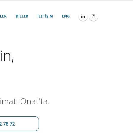
LER
DILLER
İLETIŞIM
ENG
in,
imatı Onat'ta.
2 78 72