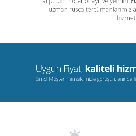
alıp, tüm noter onaylı ve yeminli
r
uzman rusça tercümanlarımızla v
hizmet
Uygun Fiyat,
kaliteli hizm
Şimdi Müşteri Temsilcimizle görüşün, anında fiya