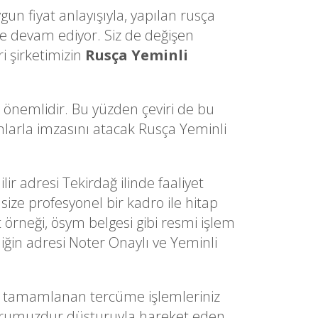
gun fiyat anlayışıyla, yapılan rusça
e devam ediyor. Siz de değişen
i şirketimizin
Rusça Yeminli
a önemlidir. Bu yüzden çeviri de bu
ımlarla imzasını atacak Rusça Yeminli
lir adresi Tekirdağ ilinde faaliyet
size profesyonel bir kadro ile hitap
t örneği, ösym belgesi gibi resmi işlem
iğin adresi Noter Onaylı ve Yeminli
n tamamlanan tercüme işlemleriniz
im onurumuzdur düsturuyla hareket eden