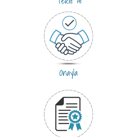
Teklif Al
Onayla