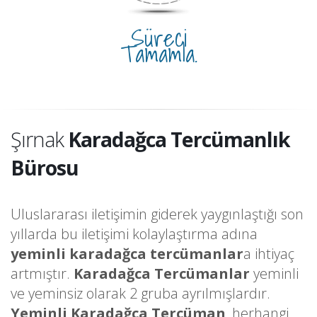
Süreci
Tamamla.
Şırnak
Karadağca Tercümanlık
Bürosu
Uluslararası iletişimin giderek yaygınlaştığı son
yıllarda bu iletişimi kolaylaştırma adına
yeminli karadağca tercümanlar
a ihtiyaç
artmıştır.
Karadağca Tercümanlar
yeminli
ve yeminsiz olarak 2 gruba ayrılmışlardır.
Yeminli Karadağca Tercüman
, herhangi