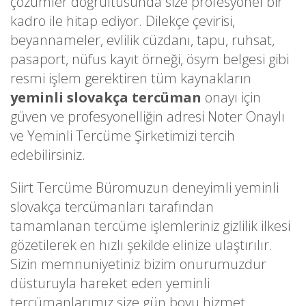
çözümler doğrultusunda size profesyonel bir
kadro ile hitap ediyor. Dilekçe çevirisi,
beyannameler, evlilik cüzdanı, tapu, ruhsat,
pasaport, nüfus kayıt örneği, ösym belgesi gibi
resmi işlem gerektiren tüm kaynakların
yeminli slovakça tercüman
onayı için
güven ve profesyonelliğin adresi Noter Onaylı
ve Yeminli Tercüme Şirketimizi tercih
edebilirsiniz.
Siirt Tercüme Büromuzun deneyimli yeminli
slovakça tercümanları tarafından
tamamlanan tercüme işlemleriniz gizlilik ilkesi
gözetilerek en hızlı şekilde elinize ulaştırılır.
Sizin memnuniyetiniz bizim onurumuzdur
düsturuyla hareket eden yeminli
tercümanlarımız size gün boyu hizmet