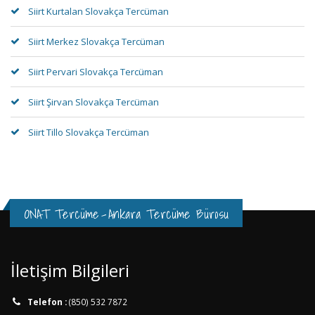
Siirt Kurtalan Slovakça Tercüman
Siirt Merkez Slovakça Tercüman
Siirt Pervari Slovakça Tercüman
Siirt Şirvan Slovakça Tercüman
Siirt Tillo Slovakça Tercüman
ONAT Tercüme
-
Ankara Tercüme Bürosu
İletişim Bilgileri
Telefon :
(850) 532 7872