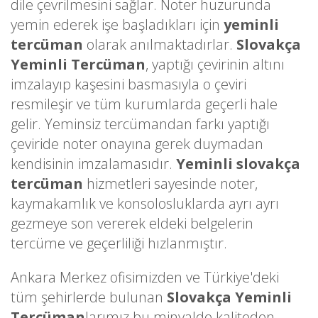
dile çevrilmesini sağlar. Noter huzurunda
yemin ederek işe başladıkları için
yeminli
tercüman
olarak anılmaktadırlar.
Slovakça
Yeminli Tercüman
, yaptığı çevirinin altını
imzalayıp kaşesini basmasıyla o çeviri
resmileşir ve tüm kurumlarda geçerli hale
gelir. Yeminsiz tercümandan farkı yaptığı
çeviride noter onayına gerek duymadan
kendisinin imzalamasıdır.
Yeminli slovakça
tercüman
hizmetleri sayesinde noter,
kaymakamlık ve konsolosluklarda ayrı ayrı
gezmeye son vererek eldeki belgelerin
tercüme ve geçerliliği hızlanmıştır.
Ankara Merkez ofisimizden ve Türkiye'deki
tüm şehirlerde bulunan
Slovakça Yeminli
Tercüman
larımız bu minvalde kaliteden