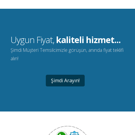
Uygun Fiyat,
kaliteli hizmet...
Şimdi Müşteri Temsilcimizle görüşün, anında fiyat teklifi
alın!
Şimdi Arayın!