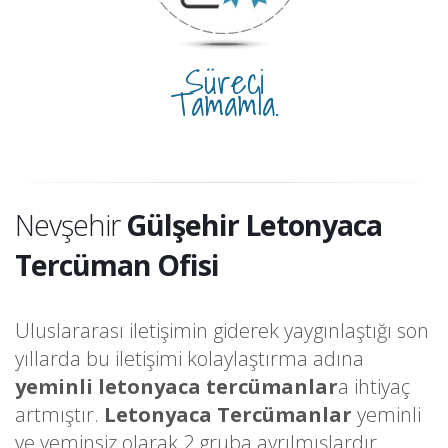
Süreci
Tamamla.
Nevşehir
Gülşehir Letonyaca
Tercüman Ofisi
Uluslararası iletişimin giderek yaygınlaştığı son
yıllarda bu iletişimi kolaylaştırma adına
yeminli letonyaca tercümanlar
a ihtiyaç
artmıştır.
Letonyaca Tercümanlar
yeminli
ve yeminsiz olarak 2 gruba ayrılmışlardır.