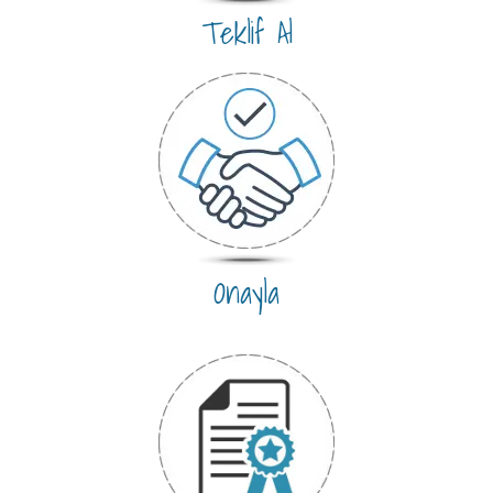
Teklif Al
Onayla