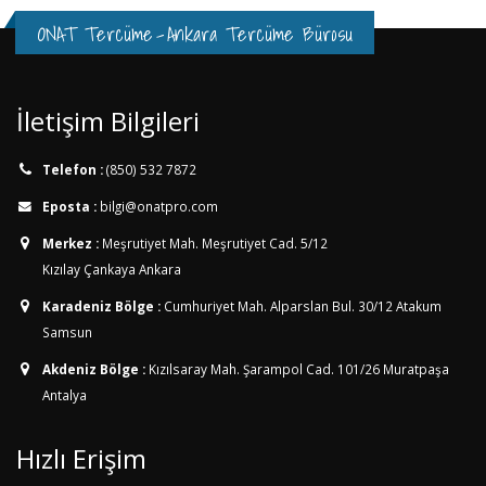
ONAT Tercüme
-
Ankara Tercüme Bürosu
İletişim Bilgileri
Telefon :
(850) 532 7872
Eposta :
bilgi@onatpro.com
Merkez :
Meşrutiyet Mah. Meşrutiyet Cad. 5/12
Kızılay Çankaya Ankara
Karadeniz Bölge :
Cumhuriyet Mah. Alparslan Bul. 30/12
Atakum
Samsun
Akdeniz Bölge :
Kızılsaray Mah. Şarampol Cad. 101/26
Muratpaşa
Antalya
Hızlı Erişim