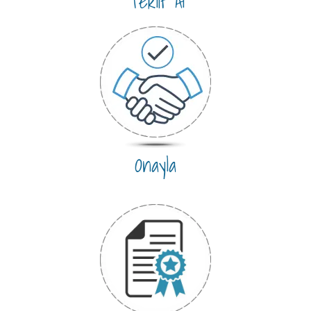
Teklif Al
Onayla