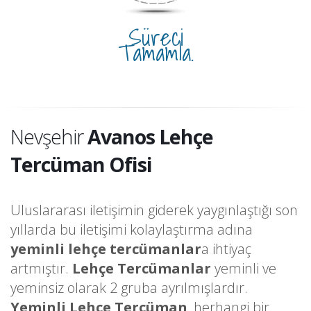
Süreci
Tamamla.
Nevşehir
Avanos Lehçe
Tercüman Ofisi
Uluslararası iletişimin giderek yaygınlaştığı son
yıllarda bu iletişimi kolaylaştırma adına
yeminli lehçe tercümanlar
a ihtiyaç
artmıştır.
Lehçe Tercümanlar
yeminli ve
yeminsiz olarak 2 gruba ayrılmışlardır.
Yeminli Lehçe Tercüman
, herhangi bir