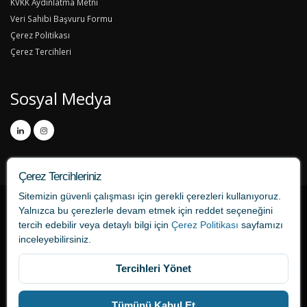
KVKK Aydınlatma Metni
Veri Sahibi Başvuru Formu
Çerez Politikası
Çerez Tercihleri
Sosyal Medya
Çerez Tercihleriniz
Sitemizin güvenli çalışması için gerekli çerezleri kullanıyoruz.
Yalnızca bu çerezlerle devam etmek için
reddet
seçeneğini
tercih edebilir veya detaylı bilgi için
Çerez Politikası
sayfamızı
inceleyebilirsiniz.
Tercihleri Yönet
tercume724.com bir ONAT Tercüme markasıdır.
Tümünü Kabul Et
Bağlantılar
İletişim