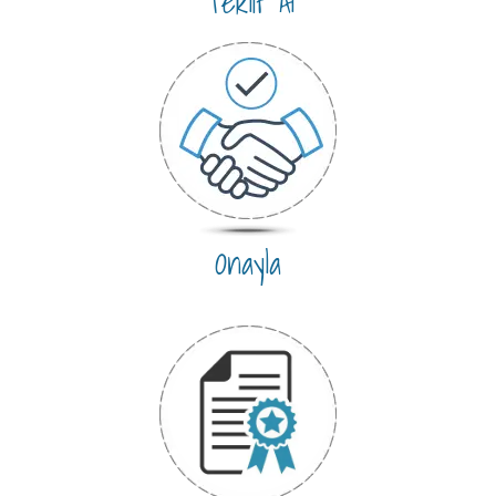
Teklif Al
Onayla