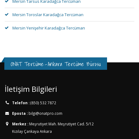
Mersin Tarsus Karadağca Tercüman
Mersin Toroslar Karadağca Tercüman
Mersin Yenişehir Karadağca Tercüman
ONAT Tercüme
-
Ankara Tercüme Bürosu
İletişim Bilgileri
Telefon :
(850) 532 7872
Eposta :
bilgi@onatpro.com
Merkez :
Meşrutiyet Mah. Meşrutiyet Cad. 5/12
Kızılay Çankaya Ankara