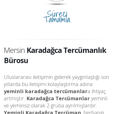
Süreci
Tamamla.
Mersin
Karadağca Tercümanlık
Bürosu
Uluslararası iletişimin giderek yaygınlaştığı son
yıllarda bu iletişimi kolaylaştırma adına
yeminli karadağca tercümanlar
a ihtiyaç
artmıştır.
Karadağca Tercümanlar
yeminli
ve yeminsiz olarak 2 gruba ayrılmışlardır.
Yeminli Karadağca Tercüman
, herhangi