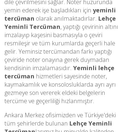
dile çevrilmesini sağlar. Noter huzurunda
yemin ederek işe başladıkları için
yeminli
tercüman
olarak anılmaktadırlar.
Lehçe
Yeminli Tercüman
, yaptığı çevirinin altını
imzalayıp kaşesini basmasıyla o çeviri
resmileşir ve tüm kurumlarda geçerli hale
gelir. Yeminsiz tercümandan farkı yaptığı
çeviride noter onayına gerek duymadan
kendisinin imzalamasıdır.
Yeminli lehçe
tercüman
hizmetleri sayesinde noter,
kaymakamlık ve konsolosluklarda ayrı ayrı
gezmeye son vererek eldeki belgelerin
tercüme ve geçerliliği hızlanmıştır.
Ankara Merkez ofisimizden ve Türkiye'deki
tüm şehirlerde bulunan
Lehçe Yeminli
Tercüman
larımız bu minvalde kaliteden