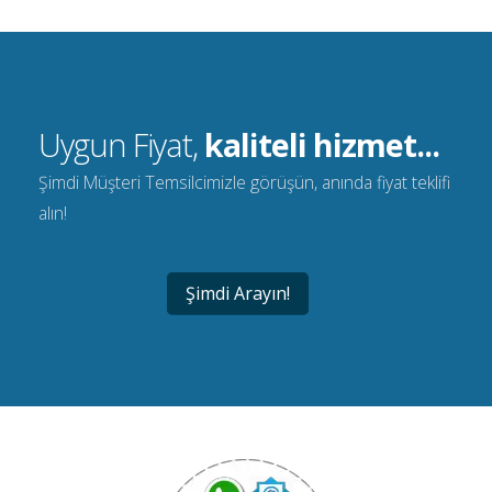
Uygun Fiyat,
kaliteli hizmet...
Şimdi Müşteri Temsilcimizle görüşün, anında fiyat teklifi
alın!
Şimdi Arayın!