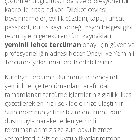
çözümler doğrultusunda size profesyonel bir
kadro ile hitap ediyor. Dilekçe çevirisi,
beyannameler, evlilik cüzdanı, tapu, ruhsat,
pasaport, nüfus kayıt örneği, ösym belgesi gibi
resmi işlem gerektiren tüm kaynakların
yeminli lehçe tercüman
onayı için güven ve
profesyonelliğin adresi Noter Onaylı ve Yeminli
Tercüme Şirketimizi tercih edebilirsiniz.
Kütahya Tercüme Büromuzun deneyimli
yeminli lehçe tercümanları tarafından
tamamlanan tercüme işlemleriniz gizlilik ilkesi
gözetilerek en hızlı şekilde elinize ulaştırılır.
Sizin memnuniyetiniz bizim onurumuzdur
düsturuyla hareket eden yeminli
tercümanlarımız size gün boyu hizmet
vermektedir. Siz de uygun fiyatlarımızdan