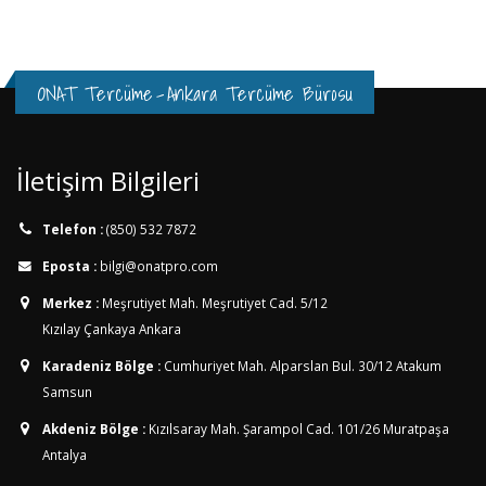
ONAT Tercüme
-
Ankara Tercüme Bürosu
İletişim Bilgileri
Telefon :
(850) 532 7872
Eposta :
bilgi@onatpro.com
Merkez :
Meşrutiyet Mah. Meşrutiyet Cad. 5/12
Kızılay Çankaya Ankara
Karadeniz Bölge :
Cumhuriyet Mah. Alparslan Bul. 30/12
Atakum
Samsun
Akdeniz Bölge :
Kızılsaray Mah. Şarampol Cad. 101/26
Muratpaşa
Antalya