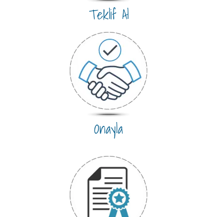
Teklif Al
Onayla