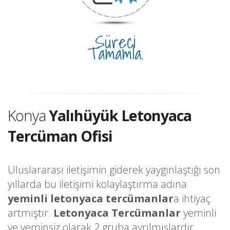
Süreci
Tamamla.
Konya
Yalıhüyük Letonyaca
Tercüman Ofisi
Uluslararası iletişimin giderek yaygınlaştığı son
yıllarda bu iletişimi kolaylaştırma adına
yeminli letonyaca tercümanlar
a ihtiyaç
artmıştır.
Letonyaca Tercümanlar
yeminli
ve yeminsiz olarak 2 gruba ayrılmışlardır.