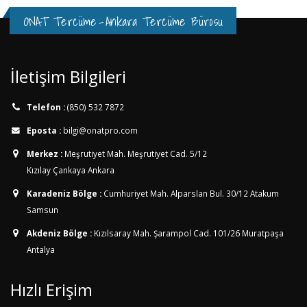
ONAT Tercüme
-
Ankara Tercüme Bürosu
İletişim Bilgileri
Telefon :
(850) 532 7872
Eposta :
bilgi@onatpro.com
Merkez :
Meşrutiyet Mah. Meşrutiyet Cad. 5/12
Kızılay Çankaya Ankara
Karadeniz Bölge :
Cumhuriyet Mah. Alparslan Bul. 30/12
Atakum
Samsun
Akdeniz Bölge :
Kızılsaray Mah. Şarampol Cad. 101/26
Muratpaşa
Antalya
Hızlı Erişim