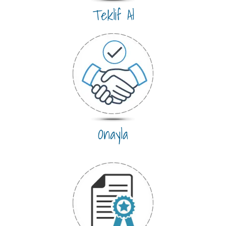
Teklif Al
Onayla