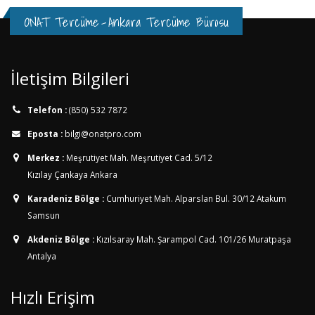
ONAT Tercüme
-
Ankara Tercüme Bürosu
İletişim Bilgileri
Telefon :
(850) 532 7872
Eposta :
bilgi@onatpro.com
Merkez :
Meşrutiyet Mah. Meşrutiyet Cad. 5/12
Kızılay Çankaya Ankara
Karadeniz Bölge :
Cumhuriyet Mah. Alparslan Bul. 30/12
Atakum
Samsun
Akdeniz Bölge :
Kızılsaray Mah. Şarampol Cad. 101/26
Muratpaşa
Antalya
Hızlı Erişim