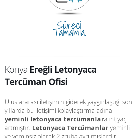
Süreci
Tamamla.
Konya
Ereğli Letonyaca
Tercüman Ofisi
Uluslararası iletişimin giderek yaygınlaştığı son
yıllarda bu iletişimi kolaylaştırma adına
yeminli letonyaca tercümanlar
a ihtiyaç
artmıştır.
Letonyaca Tercümanlar
yeminli
ve yeminsiz olarak 2 gruba ayrılmışlardır.