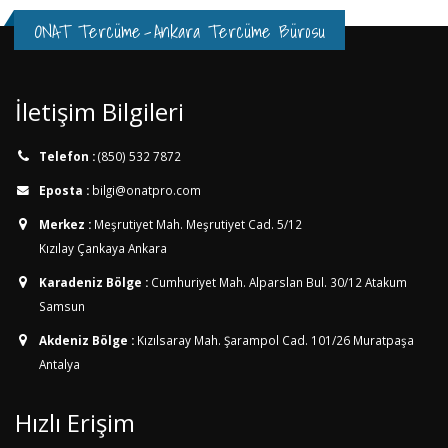
ONAT Tercüme
-
Ankara Tercüme Bürosu
İletişim Bilgileri
Telefon :
(850) 532 7872
Eposta :
bilgi@onatpro.com
Merkez :
Meşrutiyet Mah. Meşrutiyet Cad. 5/12
Kızılay Çankaya Ankara
Karadeniz Bölge :
Cumhuriyet Mah. Alparslan Bul. 30/12
Atakum
Samsun
Akdeniz Bölge :
Kızılsaray Mah. Şarampol Cad. 101/26
Muratpaşa
Antalya
Hızlı Erişim