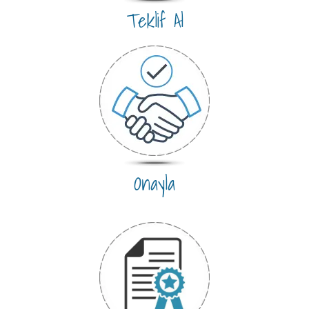
Teklif Al
Onayla