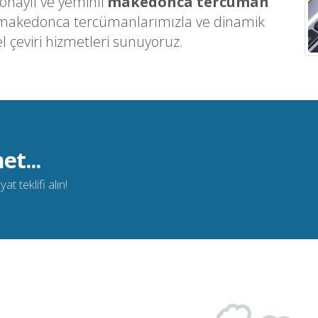
onaylı ve yeminli
makedonca tercüman
n makedonca tercümanlarımızla ve dinamik
l çeviri hizmetleri sunuyoruz.
et...
t teklifi alın!