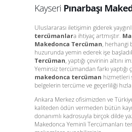
Kayseri
Pınarbaşı Make
Uluslararası iletişimin giderek yaygın
tercümanlar
a ihtiyaç artmıştır.
Ma
Makedonca Tercüman
, herhangi 
huzurunda yemin ederek işe başladık
Tercüman
, yaptığı çevirinin altını
Yeminsiz tercümandan farkı yaptığı 
makedonca tercüman
hizmetleri 
belgelerin tercüme ve geçerliliği hızl
Ankara Merkez ofisimizden ve Türkiy
kaliteden ödün vermeden bütün kaynakl
donanımlı kadrosuyla birçok dilde ya
Makedonca Yeminli Tercümanları terci