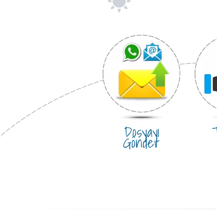
Dosyayı
T
Gönder