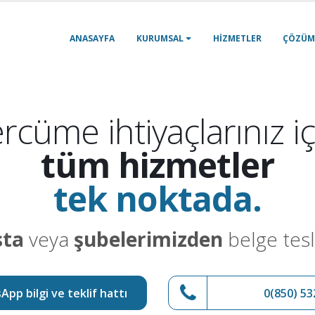
ANASAYFA
KURUMSAL
HIZMETLER
ÇÖZÜM
rcüme ihtiyaçlarınız iç
tüm hizmetler
tek noktada.
sta
veya
şubelerimizden
belge tesl
pp bilgi ve teklif hattı
0(850) 53