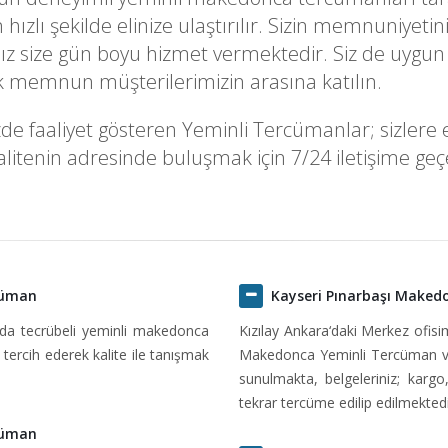
k en hızlı şekilde elinize ulaştırılır. Sizin memnuni
z size gün boyu hizmet vermektedir. Siz de uygun 
rek memnun müşterilerimizin arasına katılın.
e faaliyet gösteren Yeminli Tercümanlar; sizlere en 
itenin adresinde buluşmak için 7/24 iletişime geçeb
cüman
Kayseri Pınarbaşı Maked
ında tecrübeli yeminli makedonca
Kızılay Ankara‘daki Merkez ofis
tercih ederek kalite ile tanışmak
Makedonca Yeminli Tercüman ve
sunulmakta, belgeleriniz; kargo
tekrar tercüme edilip edilmektedi
cüman