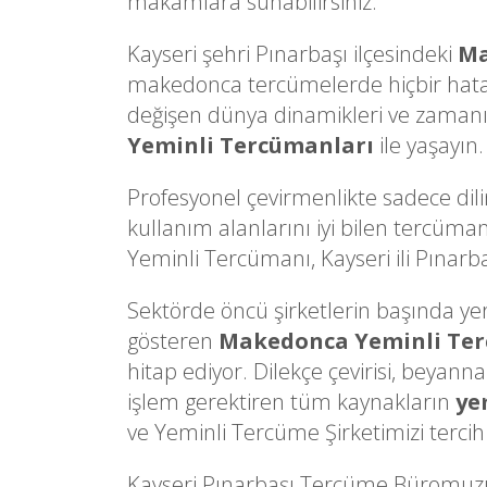
makamlara sunabilirsiniz.
Kayseri şehri Pınarbaşı ilçesindeki
Ma
makedonca tercümelerde hiçbir hata
değişen dünya dinamikleri ve zamanın 
Yeminli Tercümanları
ile yaşayın.
Profesyonel çevirmenlikte sadece dili
kullanım alanlarını iyi bilen tercüma
Yeminli Tercümanı, Kayseri ili Pınarbaş
Sektörde öncü şirketlerin başında yer a
gösteren
Makedonca Yeminli Te
hitap ediyor. Dilekçe çevirisi, beyann
işlem gerektiren tüm kaynakların
ye
ve Yeminli Tercüme Şirketimizi tercih 
Kayseri Pınarbaşı Tercüme Büromuz