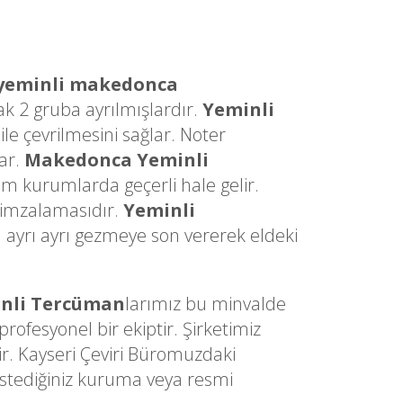
yeminli makedonca
ak 2 gruba ayrılmışlardır.
Yeminli
ile çevrilmesini sağlar. Noter
ar.
Makedonca Yeminli
 tüm kurumlarda geçerli hale gelir.
 imzalamasıdır.
Yeminli
 ayrı ayrı gezmeye son vererek eldeki
nli Tercüman
larımız bu minvalde
ofesyonel bir ekiptir. Şirketimiz
ir. Kayseri Çeviri Büromuzdaki
istediğiniz kuruma veya resmi