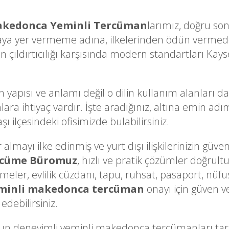
kedonca Yeminli Tercüman
larımız, doğru son
ya yer vermeme adına, ilkelerinden ödün vermede
çıldırtıcılığı karşısında modern standartları Kayser
n yapısı ve anlamı değil o dilin kullanım alanları d
nlara ihtiyaç vardır. İşte aradığınız, altına emin 
ı ilçesindeki ofisimizde bulabilirsiniz.
lmayı ilke edinmiş ve yurt dışı ilişkilerinizin güveni
rcüme Büromuz
, hızlı ve pratik çözümler doğrult
ameler, evlilik cüzdanı, tapu, ruhsat, pasaport, nüfu
minli makedonca tercüman
onayı için güven v
edebilirsiniz.
un deneyimli yeminli makedonca tercümanları t