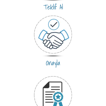
Teklif Al
Onayla