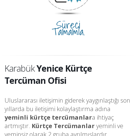
Süreci
Tamamla.
Karabük
Yenice Kürtçe
Tercüman Ofisi
Uluslararası iletişimin giderek yaygınlaştığı son
yıllarda bu iletişimi kolaylaştırma adına
yeminli kürtçe tercümanlar
a ihtiyaç
artmıştır.
Kürtçe Tercümanlar
yeminli ve
yeminsiz olarak 2 gruba ayrılmışlardır.