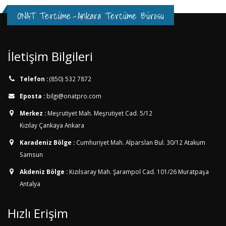
ONAT Tercüme
-
Ankara Tercüme Bürosu
İletişim Bilgileri
Telefon :
(850) 532 7872
Eposta :
bilgi@onatpro.com
Merkez :
Meşrutiyet Mah. Meşrutiyet Cad. 5/12
Kızılay Çankaya Ankara
Karadeniz Bölge :
Cumhuriyet Mah. Alparslan Bul. 30/12
Atakum
Samsun
Akdeniz Bölge :
Kızılsaray Mah. Şarampol Cad. 101/26
Muratpaşa
Antalya
Hızlı Erişim