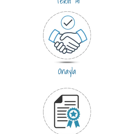
Teklif Al
Onayla