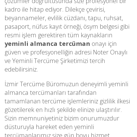
çözümler doğrultusunda size profesyonel bir
kadro ile hitap ediyor. Dilekçe çevirisi,
beyannameler, evlilik cüzdanı, tapu, ruhsat,
pasaport, nüfus kayıt örneği, ösym belgesi gibi
resmi işlem gerektiren tüm kaynakların
yeminli almanca tercüman
onayı için
güven ve profesyonelliğin adresi Noter Onaylı
ve Yeminli Tercüme Şirketimizi tercih
edebilirsiniz.
İzmir Tercüme Büromuzun deneyimli yeminli
almanca tercümanları tarafından
tamamlanan tercüme işlemleriniz gizlilik ilkesi
gözetilerek en hızlı şekilde elinize ulaştırılır.
Sizin memnuniyetiniz bizim onurumuzdur
düsturuyla hareket eden yeminli
tercümanlarımız size gün boyu hizmet