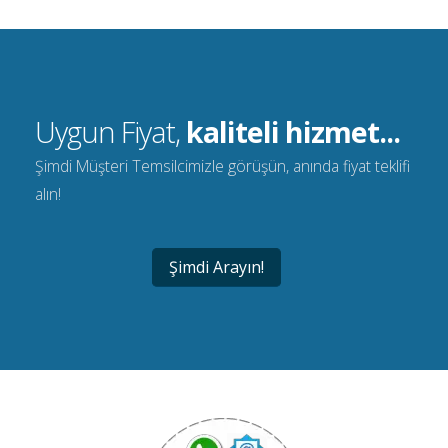
Uygun Fiyat,
kaliteli hizmet...
Şimdi Müşteri Temsilcimizle görüşün, anında fiyat teklifi
alın!
Şimdi Arayın!