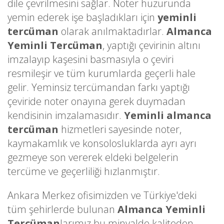
dile çevrilmesini sağlar. Noter huzurunda
yemin ederek işe başladıkları için
yeminli
tercüman
olarak anılmaktadırlar.
Almanca
Yeminli Tercüman
, yaptığı çevirinin altını
imzalayıp kaşesini basmasıyla o çeviri
resmileşir ve tüm kurumlarda geçerli hale
gelir. Yeminsiz tercümandan farkı yaptığı
çeviride noter onayına gerek duymadan
kendisinin imzalamasıdır.
Yeminli almanca
tercüman
hizmetleri sayesinde noter,
kaymakamlık ve konsolosluklarda ayrı ayrı
gezmeye son vererek eldeki belgelerin
tercüme ve geçerliliği hızlanmıştır.
Ankara Merkez ofisimizden ve Türkiye'deki
tüm şehirlerde bulunan
Almanca Yeminli
Tercüman
larımız bu minvalde kaliteden