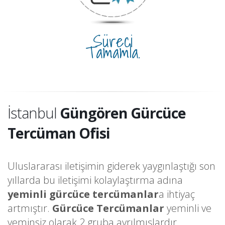
Süreci
Tamamla.
İstanbul
Güngören Gürcüce
Tercüman Ofisi
Uluslararası iletişimin giderek yaygınlaştığı son
yıllarda bu iletişimi kolaylaştırma adına
yeminli gürcüce tercümanlar
a ihtiyaç
artmıştır.
Gürcüce Tercümanlar
yeminli ve
yeminsiz olarak 2 gruba ayrılmışlardır.