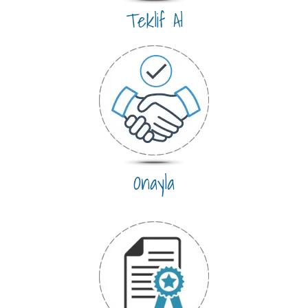
Teklif Al
Onayla