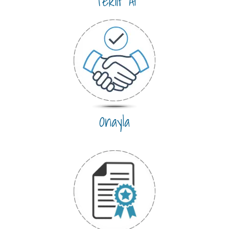
Teklif Al
Onayla