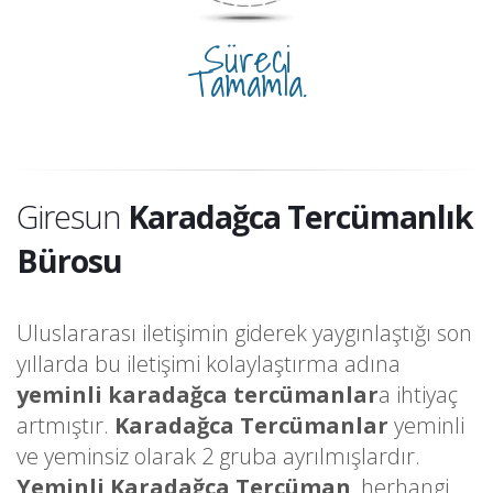
Süreci
Tamamla.
Giresun
Karadağca Tercümanlık
Bürosu
Uluslararası iletişimin giderek yaygınlaştığı son
yıllarda bu iletişimi kolaylaştırma adına
yeminli karadağca tercümanlar
a ihtiyaç
artmıştır.
Karadağca Tercümanlar
yeminli
ve yeminsiz olarak 2 gruba ayrılmışlardır.
Yeminli Karadağca Tercüman
, herhangi