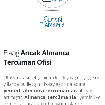
Süreci
Tamamla.
Elazığ
Arıcak Almanca
Tercüman Ofisi
Uluslararası iletişimin giderek yaygınlaştığı son
yıllarda bu iletişimi kolaylaştırma adına
yeminli almanca tercümanlar
a ihtiyaç
artmıştır.
Almanca Tercümanlar
yeminli ve
yeminsiz olarak 2 gruba ayrılmışlardır.