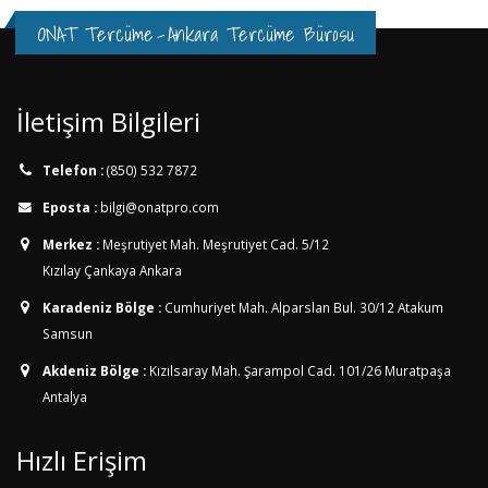
ONAT Tercüme
-
Ankara Tercüme Bürosu
İletişim Bilgileri
Telefon :
(850) 532 7872
Eposta :
bilgi@onatpro.com
Merkez :
Meşrutiyet Mah. Meşrutiyet Cad. 5/12
Kızılay Çankaya Ankara
Karadeniz Bölge :
Cumhuriyet Mah. Alparslan Bul. 30/12
Atakum
Samsun
Akdeniz Bölge :
Kızılsaray Mah. Şarampol Cad. 101/26
Muratpaşa
Antalya
Hızlı Erişim