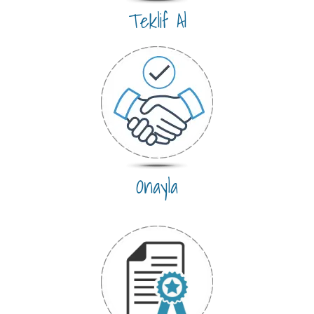
Teklif Al
Onayla