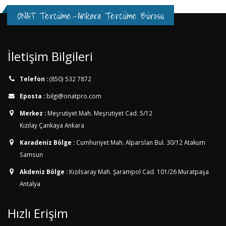
ONAT Tercüme
-
Ankara Tercüme Bürosu
İletişim Bilgileri
Telefon :
(850) 532 7872
Eposta :
bilgi@onatpro.com
Merkez :
Meşrutiyet Mah. Meşrutiyet Cad. 5/12
Kızılay Çankaya Ankara
Karadeniz Bölge :
Cumhuriyet Mah. Alparslan Bul. 30/12
Atakum
Samsun
Akdeniz Bölge :
Kızılsaray Mah. Şarampol Cad. 101/26
Muratpaşa
Antalya
Hızlı Erişim