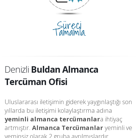
Süreci
Tamamla.
Denizli
Buldan Almanca
Tercüman Ofisi
Uluslararası iletişimin giderek yaygınlaştığı son
yıllarda bu iletişimi kolaylaştırma adına
yeminli almanca tercümanlar
a ihtiyaç
artmıştır.
Almanca Tercümanlar
yeminli ve
yeminsiz olarak 2 gruba ayrılmışlardır.