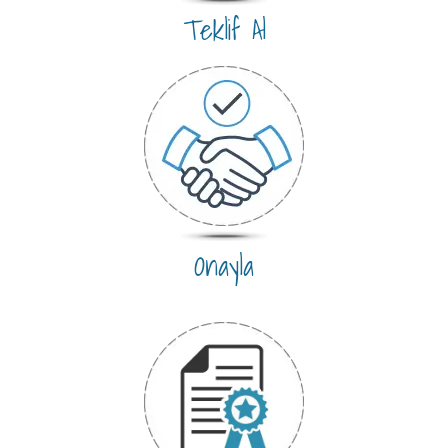
Teklif Al
Onayla