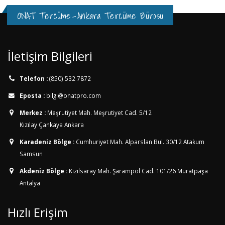
ONAT Tercüme
-
Ankara Tercüme Bürosu
İletişim Bilgileri
Telefon :
(850) 532 7872
Eposta :
bilgi@onatpro.com
Merkez :
Meşrutiyet Mah. Meşrutiyet Cad. 5/12
Kızılay Çankaya Ankara
Karadeniz Bölge :
Cumhuriyet Mah. Alparslan Bul. 30/12
Atakum
Samsun
Akdeniz Bölge :
Kızılsaray Mah. Şarampol Cad. 101/26
Muratpaşa
Antalya
Hızlı Erişim