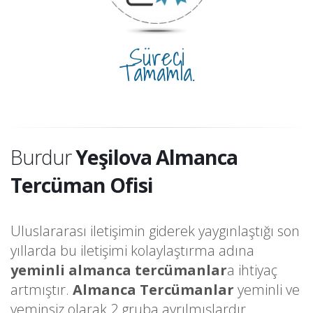
Süreci
Tamamla.
Burdur
Yeşilova Almanca
Tercüman Ofisi
Uluslararası iletişimin giderek yaygınlaştığı son
yıllarda bu iletişimi kolaylaştırma adına
yeminli almanca tercümanlar
a ihtiyaç
artmıştır.
Almanca Tercümanlar
yeminli ve
yeminsiz olarak 2 gruba ayrılmışlardır.