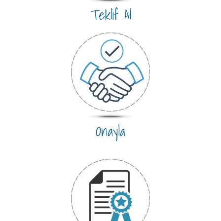
Teklif Al
Onayla