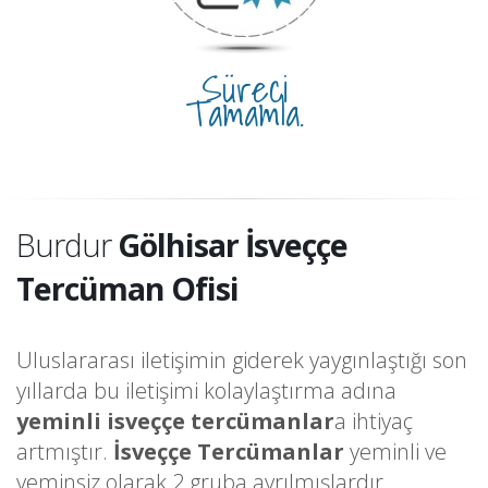
Süreci
Tamamla.
Burdur
Gölhisar İsveççe
Tercüman Ofisi
Uluslararası iletişimin giderek yaygınlaştığı son
yıllarda bu iletişimi kolaylaştırma adına
yeminli isveççe tercümanlar
a ihtiyaç
artmıştır.
İsveççe Tercümanlar
yeminli ve
yeminsiz olarak 2 gruba ayrılmışlardır.