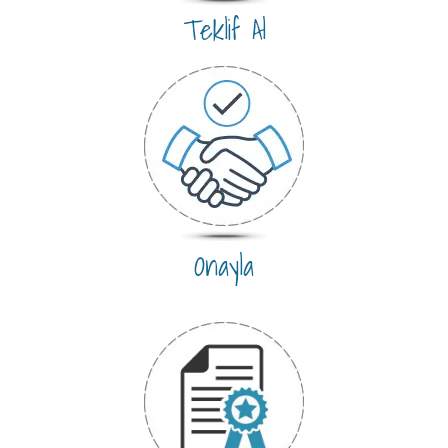
Teklif Al
Onayla