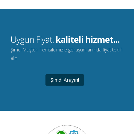
Uygun Fiyat,
kaliteli hizmet...
Şimdi Müşteri Temsilcimizle görüşün, anında fiyat teklifi
alın!
Şimdi Arayın!