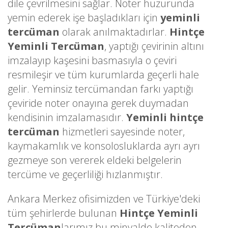
dile çevrilmesini sağlar. Noter huzurunda
yemin ederek işe başladıkları için
yeminli
tercüman
olarak anılmaktadırlar.
Hintçe
Yeminli Tercüman
, yaptığı çevirinin altını
imzalayıp kaşesini basmasıyla o çeviri
resmileşir ve tüm kurumlarda geçerli hale
gelir. Yeminsiz tercümandan farkı yaptığı
çeviride noter onayına gerek duymadan
kendisinin imzalamasıdır.
Yeminli hintçe
tercüman
hizmetleri sayesinde noter,
kaymakamlık ve konsolosluklarda ayrı ayrı
gezmeye son vererek eldeki belgelerin
tercüme ve geçerliliği hızlanmıştır.
Ankara Merkez ofisimizden ve Türkiye'deki
tüm şehirlerde bulunan
Hintçe Yeminli
Tercüman
larımız bu minvalde kaliteden