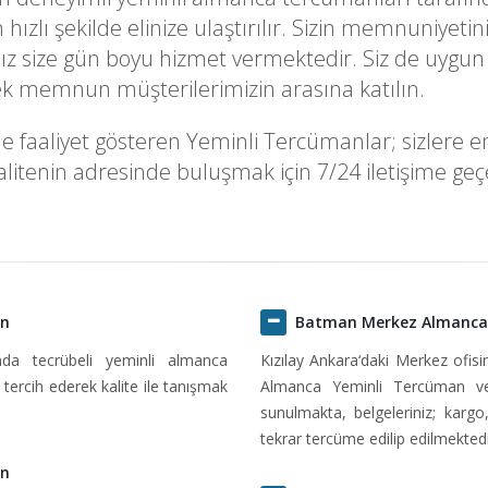
k en hızlı şekilde elinize ulaştırılır. Sizin memnuni
z size gün boyu hizmet vermektedir. Siz de uygun 
rek memnun müşterilerimizin arasına katılın.
aliyet gösteren Yeminli Tercümanlar; sizlere en uy
itenin adresinde buluşmak için 7/24 iletişime geçeb
an
Batman Merkez Almanca
ında tecrübeli yeminli almanca
Kızılay Ankara‘daki Merkez ofi
tercih ederek kalite ile tanışmak
Almanca Yeminli Tercüman ve
sunulmakta, belgeleriniz; kargo
tekrar tercüme edilip edilmektedi
an