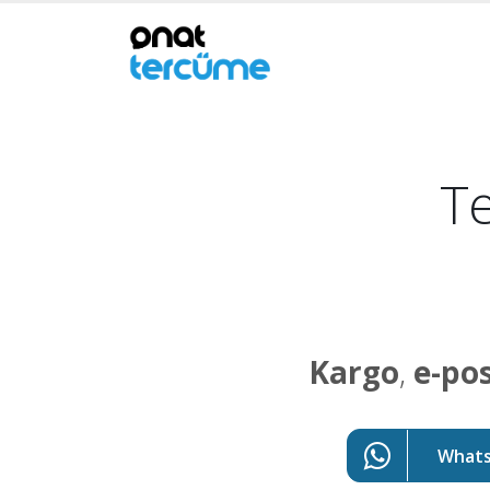
Te
Kargo
,
e-po
WhatsA