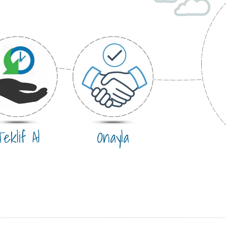
eklif Al
Onayla