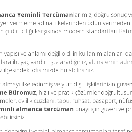
anca Yeminli Tercüman
larımız, doğru sonuç ve
 yer vermeme adına, ilkelerinden ödün vermeden i
çıldırtıcılığı karşısında modern standartları Batm
n yapısı ve anlamı değil o dilin kullanım alanları d
lara ihtiyaç vardır. İşte aradığınız, altına emin a
lçesindeki ofisimizde bulabilirsiniz.
lmayı ilke edinmiş ve yurt dışı ilişkilerinizin güven
üme Büromuz
, hızlı ve pratik çözümler doğrultusu
ameler, evlilik cüzdanı, tapu, ruhsat, pasaport, nüfu
minli almanca tercüman
onayı için güven ve pr
bilirsiniz.
deneyimli yeminli almanca tercümanları taraf