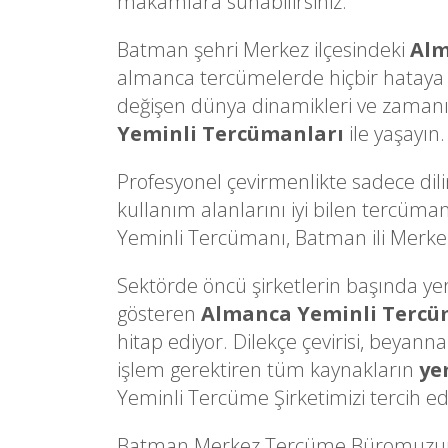
makamlara sunabilirsiniz.
Batman şehri Merkez ilçesindeki
Alm
almanca tercümelerde hiçbir hataya
değişen dünya dinamikleri ve zamanın 
Yeminli Tercümanları
ile yaşayın.
Profesyonel çevirmenlikte sadece dili
kullanım alanlarını iyi bilen tercüman
Yeminli Tercümanı, Batman ili Merkez i
Sektörde öncü şirketlerin başında yer a
gösteren
Almanca Yeminli Terc
hitap ediyor. Dilekçe çevirisi, beyann
işlem gerektiren tüm kaynakların
ye
Yeminli Tercüme Şirketimizi tercih ede
Batman Merkez Tercüme Büromuzun 