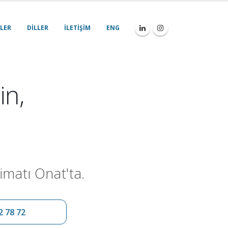
LER
DILLER
İLETIŞIM
ENG
in,
imatı Onat'ta.
2 78 72