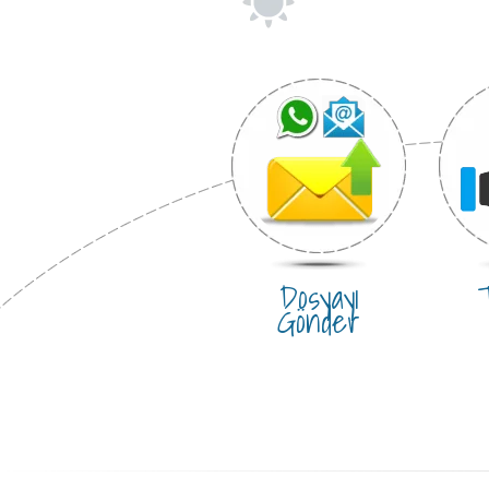
Dosyayı
T
Gönder