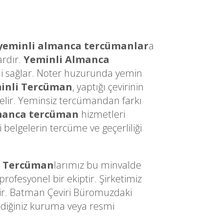
yeminli almanca tercümanlar
a
ardır.
Yeminli Almanca
sini sağlar. Noter huzurunda yemin
inli Tercüman
, yaptığı çevirinin
gelir. Yeminsiz tercümandan farkı
manca tercüman
hizmetleri
belgelerin tercüme ve geçerliliği
i Tercüman
larımız bu minvalde
ofesyonel bir ekiptir. Şirketimiz
dir. Batman Çeviri Büromuzdaki
ediğiniz kuruma veya resmi