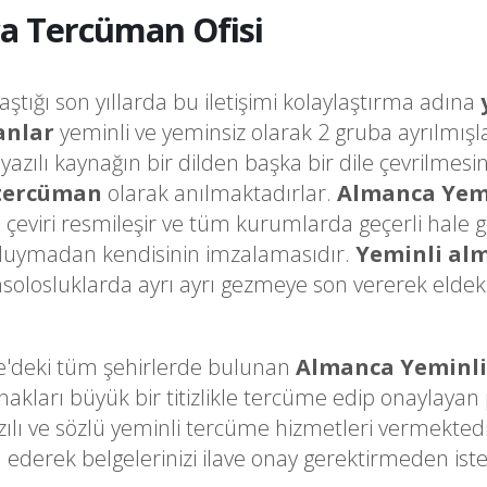
a Tercüman Ofisi
laştığı son yıllarda bu iletişimi kolaylaştırma adına
anlar
yeminli ve yeminsiz olarak 2 gruba ayrılmışl
a yazılı kaynağın bir dilden başka bir dile çevrilme
 tercüman
olarak anılmaktadırlar.
Almanca Yem
o çeviri resmileşir ve tüm kurumlarda geçerli hale 
k duymadan kendisinin imzalamasıdır.
Yeminli al
olosluklarda ayrı ayrı gezmeye son vererek eldeki 
e'deki tüm şehirlerde bulunan
Almanca Yeminl
arı büyük bir titizlikle tercüme edip onaylayan pr
zılı ve sözlü yeminli tercüme hizmetleri vermekte
ederek belgelerinizi ilave onay gerektirmeden ist