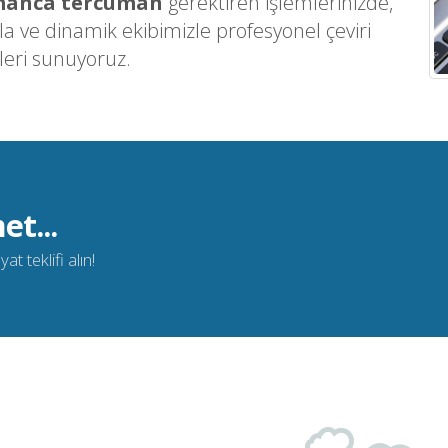
anca tercüman
gerektiren işlemlerinizde,
ve dinamik ekibimizle profesyonel çeviri
leri sunuyoruz.
et...
t teklifi alın!