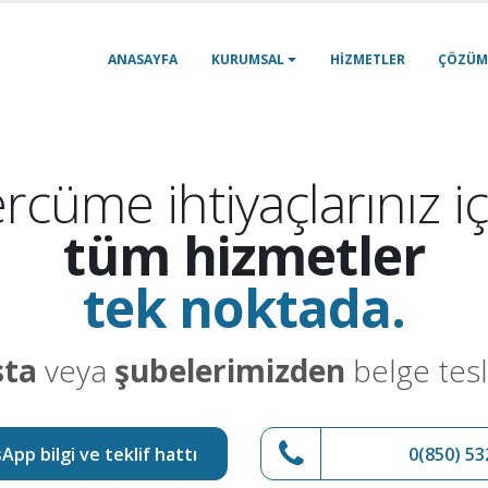
ANASAYFA
KURUMSAL
HIZMETLER
ÇÖZÜM
rcüme ihtiyaçlarınız iç
tüm hizmetler
tek noktada.
sta
veya
şubelerimizden
belge tesl
pp bilgi ve teklif hattı
0(850) 53