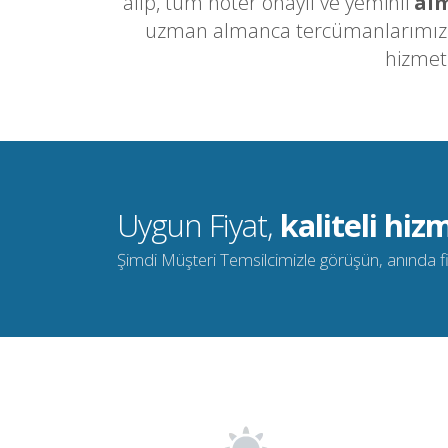
alıp, tüm noter onaylı ve yeminli
alm
uzman almanca tercümanlarımızla 
hizmet
Uygun Fiyat,
kaliteli hizm
Şimdi Müşteri Temsilcimizle görüşün, anında fiya