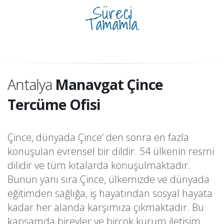
Süreci
Tamamla.
Antalya
Manavgat Çince
Tercüme Ofisi
Çince, dünyada Çince‘ den sonra en fazla
konuşulan evrensel bir dildir. 54 ülkenin resmi
dilidir ve tüm kıtalarda konuşulmaktadır.
Bunun yanı sıra Çince, ülkemizde ve dünyada
eğitimden sağlığa, iş hayatından sosyal hayata
kadar her alanda karşımıza çıkmaktadır. Bu
kapsamda bireyler ve birçok kurum iletişim