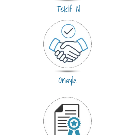
Teklif Al
Onayla