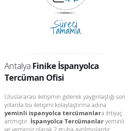
Süreci
Tamamla.
Antalya
Finike İspanyolca
Tercüman Ofisi
Uluslararası iletişimin giderek yaygınlaştığı son
yıllarda bu iletişimi kolaylaştırma adına
yeminli ispanyolca tercümanlar
a ihtiyaç
artmıştır.
İspanyolca Tercümanlar
yeminli
ve yeminsiz olarak 2 gruba ayrılmışlardır.