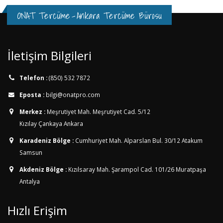
ONAT Tercüme
-
Ankara Tercüme Bürosu
İletişim Bilgileri
Telefon :
(850) 532 7872
Eposta :
bilgi@onatpro.com
Merkez :
Meşrutiyet Mah. Meşrutiyet Cad. 5/12
Kızılay Çankaya Ankara
Karadeniz Bölge :
Cumhuriyet Mah. Alparslan Bul. 30/12
Atakum
Samsun
Akdeniz Bölge :
Kızılsaray Mah. Şarampol Cad. 101/26
Muratpaşa
Antalya
Hızlı Erişim