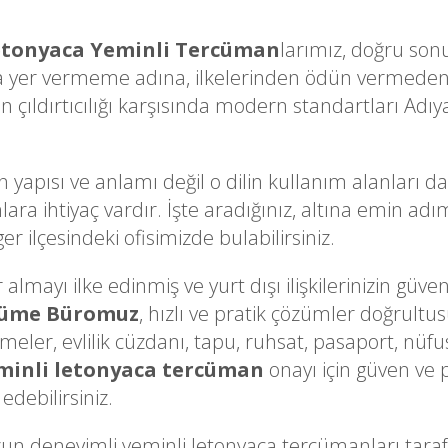
etonyaca Yeminli Tercüman
larımız, doğru sonu
a yer vermeme adına, ilkelerinden ödün vermeden 
çıldırtıcılığı karşısında modern standartları Adıy
n yapısı ve anlamı değil o dilin kullanım alanları d
lara ihtiyaç vardır. İşte aradığınız, altına emin a
 ilçesindeki ofisimizde bulabilirsiniz.
lmayı ilke edinmiş ve yurt dışı ilişkilerinizin güven
cüme Büromuz
, hızlı ve pratik çözümler doğrultu
ameler, evlilik cüzdanı, tapu, ruhsat, pasaport, nüfu
minli letonyaca tercüman
onayı için güven ve 
edebilirsiniz.
 deneyimli yeminli letonyaca tercümanları tar