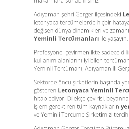
makamlara sunabilirsiniz.
Adıyaman şehri Gerger ilçesindeki
L
letonyaca tercümelerde hiçbir hatay
değişen dünya dinamikleri ve zamanın 
Yeminli Tercümanları
ile yaşayın.
Profesyonel çevirmenlikte sadece dili
kullanım alanlarını iyi bilen tercüman
Yeminli Tercümanı, Adıyaman ili Gerger
Sektörde öncü şirketlerin başında yer a
gösteren
Letonyaca Yeminli Ter
hitap ediyor. Dilekçe çevirisi, beyann
işlem gerektiren tüm kaynakların
ye
ve Yeminli Tercüme Şirketimizi tercih 
Adıyaman Gerger Tercüme Büromuzun