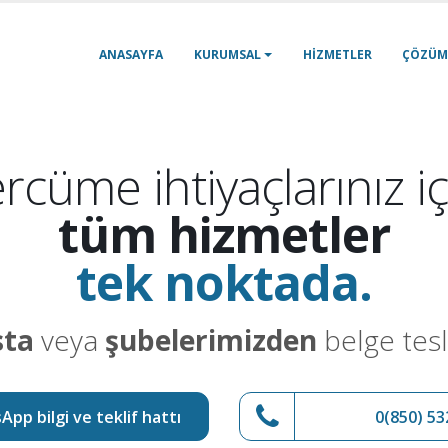
ANASAYFA
KURUMSAL
HIZMETLER
ÇÖZÜM
rcüme ihtiyaçlarınız iç
tüm hizmetler
tek noktada.
sta
veya
şubelerimizden
belge tesl
pp bilgi ve teklif hattı
0(850) 53