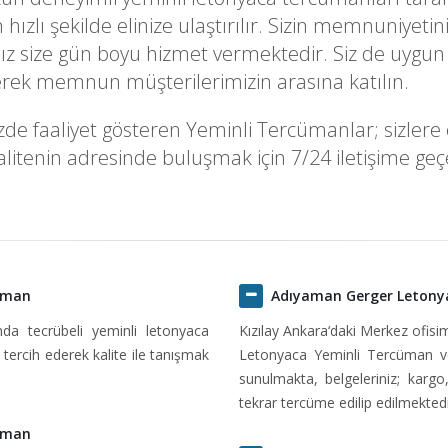
k en hızlı şekilde elinize ulaştırılır. Sizin memnuni
z size gün boyu hizmet vermektedir. Siz de uygun 
derek memnun müşterilerimizin arasına katılın.
faaliyet gösteren Yeminli Tercümanlar; sizlere en 
itenin adresinde buluşmak için 7/24 iletişime geçeb
üman
Adıyaman Gerger Letony
ında tecrübeli yeminli letonyaca
Kızılay Ankara‘daki Merkez ofis
tercih ederek kalite ile tanışmak
Letonyaca Yeminli Tercüman ve
sunulmakta, belgeleriniz; kargo
tekrar tercüme edilip edilmektedi
üman