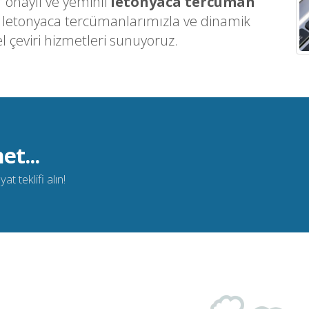
 onaylı ve yeminli
letonyaca tercüman
n letonyaca tercümanlarımızla ve dinamik
l çeviri hizmetleri sunuyoruz.
et...
t teklifi alın!