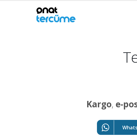
Te
Kargo
,
e-po
WhatsA