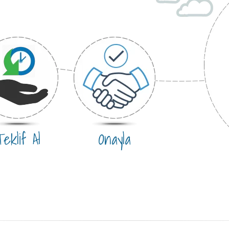
eklif Al
Onayla