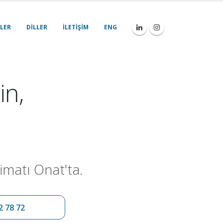
LER
DILLER
İLETIŞIM
ENG
in,
imatı Onat'ta.
2 78 72