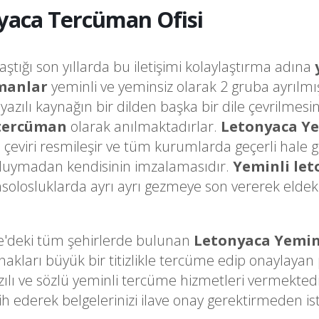
yaca Tercüman Ofisi
laştığı son yıllarda bu iletişimi kolaylaştırma adına
manlar
yeminli ve yeminsiz olarak 2 gruba ayrılmı
a yazılı kaynağın bir dilden başka bir dile çevrilme
 tercüman
olarak anılmaktadırlar.
Letonyaca Y
o çeviri resmileşir ve tüm kurumlarda geçerli hale 
k duymadan kendisinin imzalamasıdır.
Yeminli le
olosluklarda ayrı ayrı gezmeye son vererek eldeki 
e'deki tüm şehirlerde bulunan
Letonyaca Yemin
arı büyük bir titizlikle tercüme edip onaylayan pr
zılı ve sözlü yeminli tercüme hizmetleri vermekte
h ederek belgelerinizi ilave onay gerektirmeden i