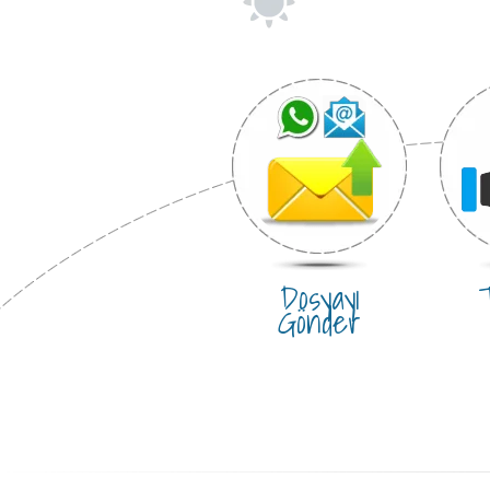
Dosyayı
T
Gönder