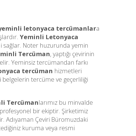
yeminli letonyaca tercümanlar
a
şlardır.
Yeminli Letonyaca
sini sağlar. Noter huzurunda yemin
eminli Tercüman
, yaptığı çevirinin
gelir. Yeminsiz tercümandan farkı
tonyaca tercüman
hizmetleri
belgelerin tercüme ve geçerliliği
li Tercüman
larımız bu minvalde
ofesyonel bir ekiptir. Şirketimiz
dir. Adıyaman Çeviri Büromuzdaki
stediğiniz kuruma veya resmi