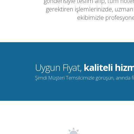
gönderisiyle teslim alıp, tüm noter
gerektiren işlemlerinizde, uzma
ekibimizle profesyone
Uygun Fiyat,
kaliteli hizm
Şimdi Müşteri Temsilcimizle görüşün, anında fiya