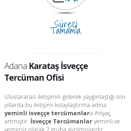
Süreci
Tamamla.
Adana
Karataş İsveççe
Tercüman Ofisi
Uluslararası iletişimin giderek yaygınlaştığı son
yıllarda bu iletişimi kolaylaştırma adına
yeminli isveççe tercümanlar
a ihtiyaç
artmıştır.
İsveççe Tercümanlar
yeminli ve
yeminsiz olarak 2 gruba ayrılmışlardır.