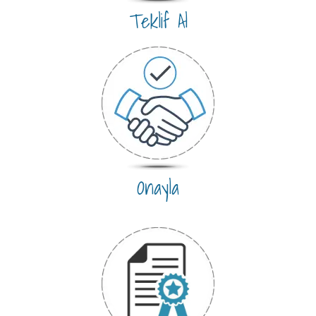
Teklif Al
Onayla